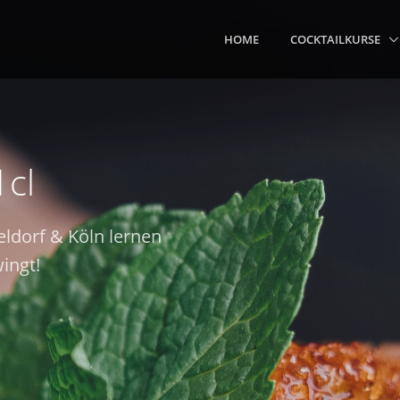
HOME
COCKTAILKURSE
1cl
eldorf & Köln lernen
ingt!